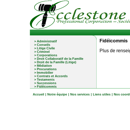
Fidéicommis
> Administratif
> Conseils
> Litige Civile
Plus de rensei
> Criminel
> Corporations
> Droit Collaboratif de la Famille
> Droit de la Famille (Litige)
> Médiation
> Procurations
> Immobilier
> Contrats et Accords
> Testaments
> Successions
> Fidéicommis
Accueil
|
Notre équipe
|
Nos services
|
Liens utiles
|
Nos coord