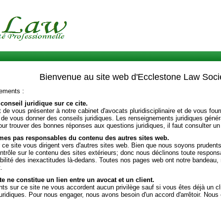
Bienvenue au site web d'Ecclestone Law Socié
sements :
 conseil juridique sur ce cite.
t de vous présenter à notre cabinet d'avocats pluridisciplinaire et de vous fo
ion de vous donner des conseils juridiques. Les renseignements juridiques géné
ur trouver des bonnes réponses aux questions juridiques, il faut consulter un
es pas responsables du contenu des autres sites web.
r ce site vous dirigent vers d'autres sites web. Bien que nous soyons pruden
trôle sur le contenu des sites extérieurs; donc nous déclinons toute responsa
bilité des inexactitudes là-dedans. Toutes nos pages web ont notre bandeau, 
.
te ne constitue un lien entre un avocat et un client.
s sur ce site ne vous accordent aucun privilège sauf si vous êtes déjà un cli
ridiques. Pour nous engager, nous avons besoin d'un accord d'arrêtoir. Nous